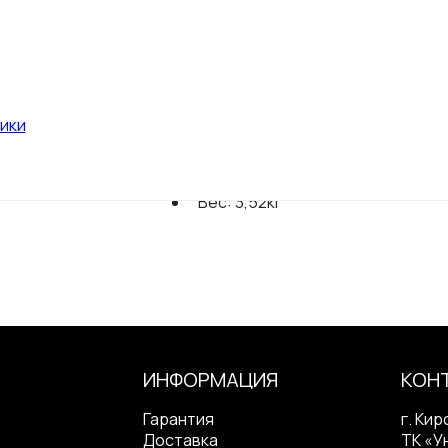
в разложенном виде (Д без ручки
695х385х390мм
высота санок по сиденье: 180мм
сиденье (ДхШ): 390х290мм
ики
плоские полозья: 35х15мм
высота с ручкой: 930мм
в упаковке (ДхШхВ): 760х220х4
Вес: 3,52кг
ИНФОРМАЦИЯ
КОН
Гарантия
г. Кир
Доставка
ТК «У