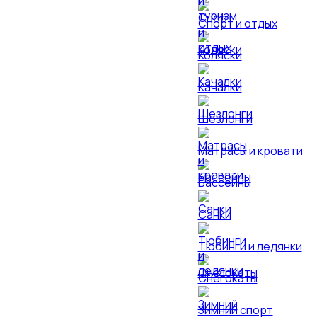
Спорт и отдых
Коляски
Качалки
Шезлонги
Матрасы и кровати
Бассейны
Санки
Тюбинги и ледянки
Снегокаты
Зимний спорт