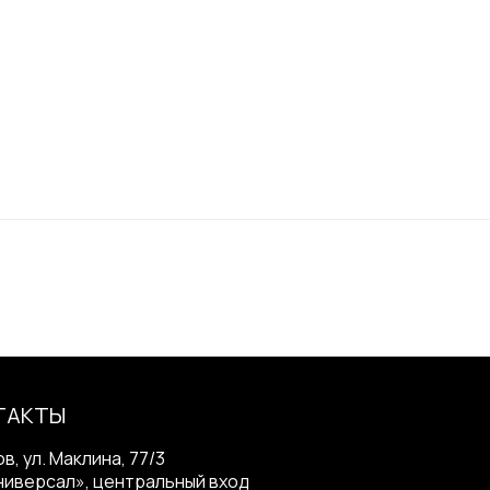
 х Ш по спинке х В по спинке):
20мм
ТАКТЫ
ов, ул. Маклина, 77/3
ниверсал», центральный вход