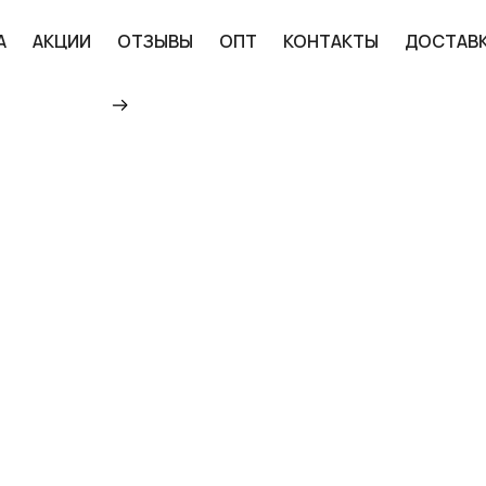
А
АКЦИИ
ОТЗЫВЫ
ОПТ
КОНТАКТЫ
ДОСТАВ
Главная
Каталог
Санки
Санки кор
САНКИ ДЕТСКИЕ «ТИМ
КУПИТЬ ПО НИЗКОЙ Ц
1 540 ₽
ДОБАВИТЬ В КОРЗИНУ