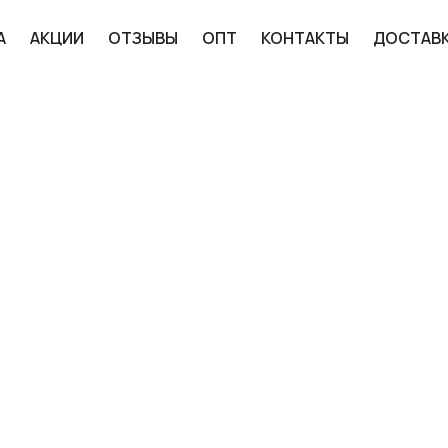
А
АКЦИИ
ОТЗЫВЫ
ОПТ
КОНТАКТЫ
ДОСТАВ
она от «06» июля 2016 года № 374-ФЗ для
уют от отправителя предоставлять паспортные
чае, если получатель/плательщик являются физ.
% оплаты за заказ.