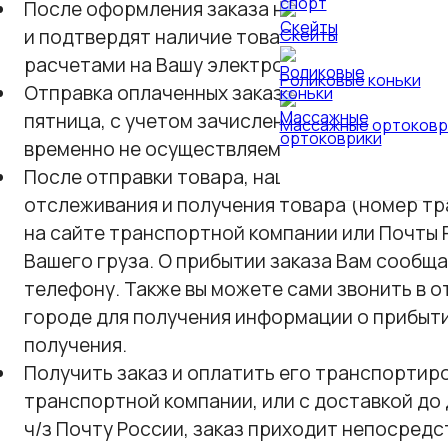
После оформления заказа на сайте, наши ме
и подтвердят наличие товара на складе, по
Скейты
расчетами на Вашу электронную почту.
Роликовые коньки
Отправка оплаченных заказов осуществляется
пятница, с учетом зачисления денежных средс
Массажные ортоковр
временно не осуществляем).
После отправки товара, наши менеджеры со
отслеживания и получения товара (номер тр
на сайте транспортной компании или Почты
Вашего груза. О прибытии заказа Вам сообщ
телефону. Также вы можете сами звонить в 
городе для получения информации о прибыти
получения.
Получить заказ и оплатить его транспортир
транспортной компании, или с доставкой до 
ч/з Почту России, заказ приходит непосред