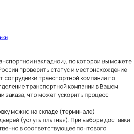
неджеры расчитают стоимость, сроки доставки
сле чего отправят соответствующее письмо с
 на данный момент 2 раза в неделю: среда,
тв за день до отгрузки (день в день отгрузки
ики
общат Вам все необходимые данные для
анспортной накладной), по которой Вы можете
 России проверить статус и местонахождение
ат сотрудники транспортной компании по
отделение транспортной компании в Вашем
и заказа, что может ускорить процесс
овку можно на складе (терминале)
дверей (услуга платная). При выборе доставки
ственно в соответствующее почтового