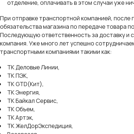
отделение, оплачивать в этом случаи уже нич
При отправке транспортной компанией, после п
обязательства магазина по передаче товара п
Последующую ответственность за доставку и с
компания. Уже много лет успешно сотрудничае
транспортными компаниями такими как:
ТК Деловые Линии,
ТК ПЭК,
ТК GTD(Кит),
ТК Энергия,
ТК Байкал Сервис,
ТК Объем,
ТК Артэк,
ТК ЖелДорЭкспедиция,