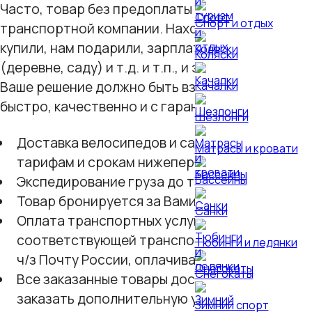
Часто, товар без предоплаты (наложенным пла
Спорт и отдых
транспортной компании. Находится множество п
купили, нам подарили, зарплату дадут только ч
Коляски
(деревне, саду) и т.д. и т.п., и это далеко не ве
Ваше решение должно быть взвешено и оплачено
Качалки
быстро, качественно и с гарантией.
Шезлонги
Доставка велосипедов и санок для регионов
Матрасы и кровати
тарифам и срокам нижеперечисленных транс
Бассейны
Экспедирование груза до транспортной компа
Товар бронируется за Вами на 3 рабочих дня
Санки
Оплата транспортных услуг осуществляется
соответствующей транспортной компании. Т
Тюбинги и ледянки
ч/з Почту России, оплачиваются одновременно
Снегокаты
Все заказанные товары доставляются в заво
заказать дополнительную упаковку в трансп
Зимний спорт