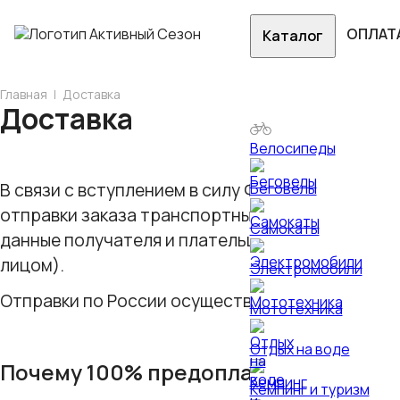
ОПЛАТ
Каталог
Главная
Доставка
Доставка
Велосипеды
В связи с вступлением в силу Федерального зак
Беговелы
отправки заказа транспортные компании треб
Самокаты
данные получателя и плательщика груза (в слу
лицом).
Электромобили
Отправки по России осуществляются после 100 
Мототехника
Отдых на воде
Почему 100% предоплата?
Кемпинг и туризм