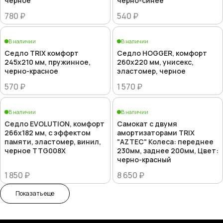
черное
черно-синее
780 ₽
540 ₽
В наличии
В наличии
Седло TRIX комфорт
Седло HOGGER, комфорт
245x210 мм, пружинное,
260x220 мм, унисекс,
черно-красное
эластомер, черное
570 ₽
1 570 ₽
В наличии
В наличии
Седло EVOLUTION, комфорт
Самокат с двумя
266x182 мм, с эффектом
амортизаторами TRIX
памяти, эластомер, винил,
"AZTEC" Колеса: переднее
черное TTG008X
230мм, заднее 200мм, Цвет:
черно-красный
1 850 ₽
8 650 ₽
Показать еще