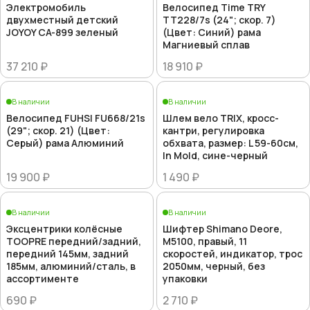
Электромобиль
Велосипед Time TRY
двухместный детский
TT228/7s (24"; скор. 7)
JOYOY CA-899 зеленый
(Цвет: Синий) рама
Магниевый сплав
37 210 ₽
18 910 ₽
В наличии
В наличии
Велосипед FUHSI FU668/21s
Шлем вело TRIX, кросс-
(29"; скор. 21) (Цвет:
кантри, регулировка
Серый) рама Алюминий
обхвата, размер: L 59-60см,
In Mold, сине-черный
19 900 ₽
1 490 ₽
В наличии
В наличии
Эксцентрики колёсные
Шифтер Shimano Deore,
TOOPRE передний/задний,
M5100, правый, 11
передний 145мм, задний
скоростей, индикатор, трос
185мм, алюминий/сталь, в
2050мм, черный, без
ассортименте
упаковки
690 ₽
2 710 ₽