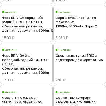
330 ₽
1 900 ₽
В наличии
В наличии
Фара BRIVIGA передний/
Фара BRIVIGA пер,1 диод
задний, CREE XP-G3 LED,
Макс.27 Вт,
с безопасным режимом,
1300lm, 5000мАч, Type-C
датчик торможения, 600lm, 1200,
1 590 ₽
3 830 ₽
В наличии
В наличии
Фара BRIVIGA 2 в 1
Съемник шатунов TRIX с
передний/задний, CREE XP-
адаптером для каретки ISIS
G3 LED,
с безопасным режимом,
датчик торможения, 600lm,
1 700 ₽
280 ₽
В наличии
В наличии
Седло TRIX комфорт
Седло TRIX комфорт
250x215 мм, пружинное,
245x210 мм, пружинное,