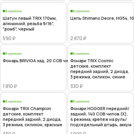
В наличии
В наличии
Шатун левый TRIX 170мм,
Цепь Shimano Deore, HG54, 10
алюминий, резьба 9/16",
"ромб", черный
590 ₽
2 870 ₽
В наличии
В наличии
Фонарь BRIVIGA зад, 20 COB чипов + 1 XPE LED,С функцией 
Фонари TRIX Cosmic
детские, комплект
передний задний, 2 диода,
3 режима, силикон, синие
1 810 ₽
330 ₽
В наличии
В наличии
Фонари TRIX Champion
Фонари HOGGER передний/
детские, комплект
задний, 140 COB чипов (X),
передний задний, 2 диода,
4 режима, крепеж на руль/
3 режима, силикон, красные
подседельный штырь, аккум