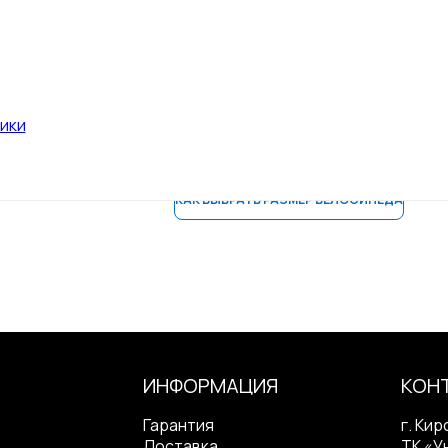
Вилка - Сталь, жесткая
Тормоза - Ножной + ручной
Количество скоростей - 1
Размер колес - 20 дюймов
Обода - Сталь
ики
Покрышки - 20" * 2,125
КАК ВЫБРАТЬ РАЗМЕР ВЕЛОСИПЕДА
ИНФОРМАЦИЯ
КОН
Гарантия
г. Кир
Доставка
ТК «У