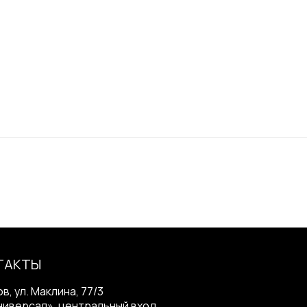
ТАКТЫ
ов, ул. Маклина, 77/3
ниверсал», центральный вход