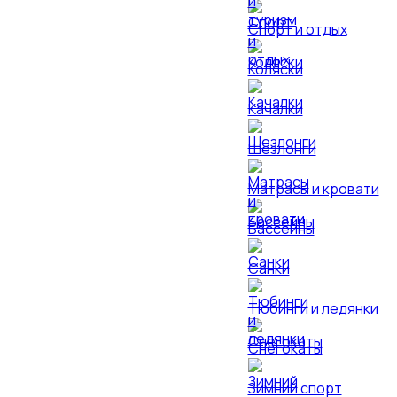
Спорт и отдых
Коляски
Качалки
Шезлонги
Матрасы и кровати
Бассейны
Санки
Тюбинги и ледянки
Снегокаты
Зимний спорт