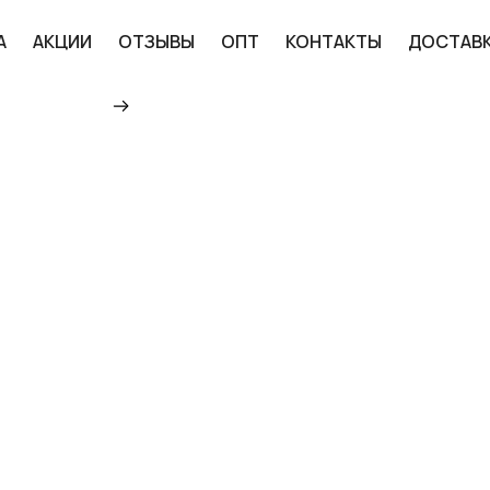
А
АКЦИИ
ОТЗЫВЫ
ОПТ
КОНТАКТЫ
ДОСТАВ
Главная
Каталог
Велосипеды
Детс
ВЕЛОСИПЕД 20" NAME
РОЗОВЫЙ КУПИТЬ ПО
РОССИИ
11 700 ₽
ДОБАВИТЬ В КОРЗИНУ