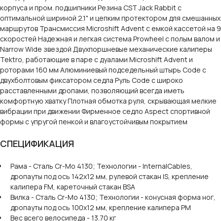
корпуса и пром. подшипники Резина CST Jack Rabbit с
оптимальной шириной 2.1" и цепким протектором для смешанных
маршрутов Трансмиссия Microshift Advent с емкой кассетой на 9
скоростей Надежная и легкая система Prowheel с полым валом и
Narrow Wide звездой Двухпоршневые механические калиперы
Tektro, работающие в паре с дуалами Microshift Advent и
роторами 160 мм Алюминиевый подседельный штырь Code с
двухболтовым фиксатором седла Руль Code с широко
расставленными дропами, позволяющий всегда иметь
комфортную хватку Плотная обмотка руля, скрывающая мелкие
вибрации при движении Фирменное седло Aspect спортивной
формы с упругой пенкой и влагоустойчивым покрытием
СПЕЦИФИКАЦИЯ
Рама - Сталь Cr-Mo 4130; Технологии - InternalCables,
дропауты под ось 142х12 мм, рулевой стакан IS, крепление
калипера FM, кареточный стакан BSA
Вилка - Сталь Cr-Mo 4130; Технологии - конусная форма ног,
дропауты под ось 100х12 мм, крепление калипера PM
Вес всего велосипеда - 13.70 кг