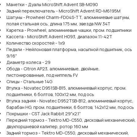
Манетки - Дуалы MicroShift Advent SB-M090
Задний переключатель - MicroShift Advent RD-M6195M
Шатуны - Prowheel Charm-FD04S-TT, алюминиевые шатуны,
полая стальная ось, длина 175 мм, звезда NW 34T
Каретка - Prowheel, алюминиевые чашки, пром. подшипники
Кассета - MicroShift Advent H093, диапазон 11-42T
Количество скоростей - 1x9
Педали - Нейлоновая платформа, насыпной подшипник, ось
9/16"
Диаметр колеса - 29
Обода - Citron AP23, алюминиевые, двойные,
пистонированные, под ниппель FV
Спицы - Стальные 14G
Втулка - Novatec D951SB-B15, алюминиевый корпус, пром.
подшипники, 6 болтов, 100х12 мм, под ось
Втулка задняя - Novatec D952TSB-B12, алюминиевый корпус,
барабан HG, пром. подшипники, 6 болтов, 142х12 мм, под ось
Покрышки - CST Jack Rabbit 29"x2.1"
Передний тормоз - Tektro MD-C550, дисковый механический,
двухпоршневой калипер, ротор 160 мм
Задний тормоз - Tektro MD-C550, дисковый механический,