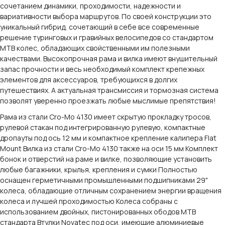
сочетанием динамики, проходимости, надежности и
вариативности выбора маршрутов. По своей конструкции это
уникальный гибрид, сочетающий в себе все современные
решение туринговых и гравийных велосипедов со стандартом
MTB колес, обладающих свойственными им полезными
качествами. Высокопрочная рама и вилка имеют внушительный
запас прочности и весь необходимый комплект крепежных
элементов для аксессуаров, требующихся в долгих
путешествиях. А актуальная трансмиссия и тормозная система
позволят уверенно проезжать любые мыслимые препятствия!
Рама из стали Cro-Mo 4130 имеет скрытую прокладку тросов,
рулевой стакан под интегрированную рулевую, компактные
дропауты под ось 12 мм и компактное крепление калипера Flat
Mount Вилка из стали Cro-Mo 4130 также на оси 15 мм Комплект
бонок и отверстий на раме и вилке, позволяющие установить
любые багажники, крылья, крепления и сумки Полностью
оснащен герметичными промышленными подшипниками 29"
колеса, обладающие отличным сохранением энергии вращения
колеса и лучшей проходимостью Колеса собраны с
использованием двойных, пистонированных ободов MTB
стандарта Втулки Novatec под оси, имеющие алюминиевые