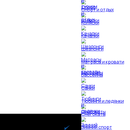
Спорт и отдых
Коляски
Качалки
Шезлонги
Матрасы и кровати
Бассейны
Санки
Тюбинги и ледянки
Снегокаты
Зимний спорт
КАТАЛОГ