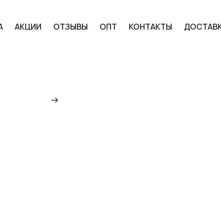
А
АКЦИИ
ОТЗЫВЫ
ОПТ
КОНТАКТЫ
ДОСТАВ
Главная
Каталог
Велосипеды
Дор
ВЕЛОСИПЕД STELS LEG
МЯТНЫЙ) КУПИТЬ ПО 
КЕМЕРОВО
13 330 ₽
ДОБАВИТЬ В КОРЗИНУ