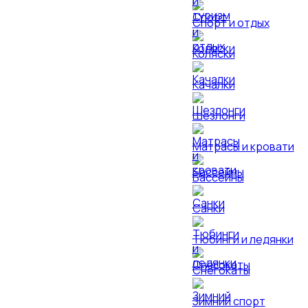
Спорт и отдых
Коляски
Качалки
Шезлонги
Матрасы и кровати
Бассейны
Санки
Тюбинги и ледянки
Снегокаты
Зимний спорт