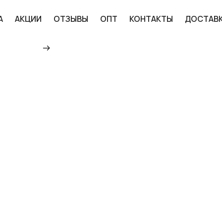
А
АКЦИИ
ОТЗЫВЫ
ОПТ
КОНТАКТЫ
ДОСТАВ
Главная
Каталог
Велосипеды
Элект
ЭЛЕКТРОВЕЛОСИПЕД 
СЕРИЯ "D50", ЧЕРНЫЙ 
ЦЕНЕ В УЛЬЯНОВСКЕ
130 630 ₽
ДОБАВИТЬ В КОРЗИНУ