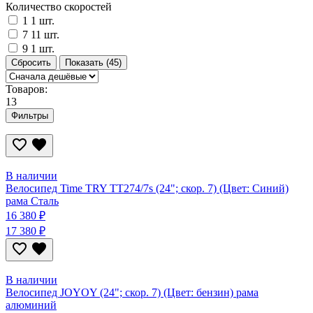
Количество скоростей
1
1 шт.
7
11 шт.
9
1 шт.
Сбросить
Показать
(45)
Товаров:
13
Фильтры
В наличии
Велосипед Time TRY TT274/7s (24"; скор. 7) (Цвет: Синий)
рама Сталь
16 380 ₽
17 380 ₽
В наличии
Велосипед JOYOY (24"; скор. 7) (Цвет: бензин) рама
алюминий