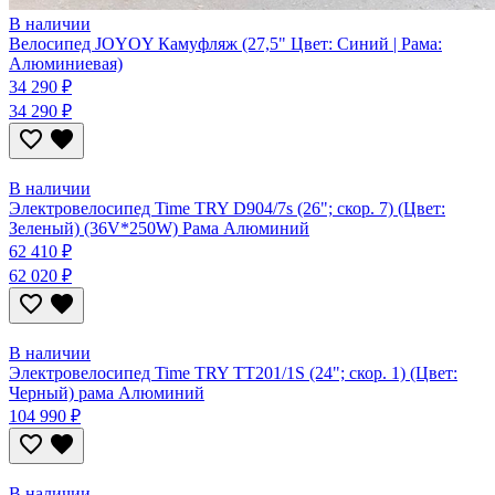
В наличии
Велосипед JOYOY Камуфляж (27,5" Цвет: Синий | Рама:
Алюминиевая)
34 290 ₽
34 290 ₽
В наличии
Электровелосипед Time TRY D904/7s (26"; скор. 7) (Цвет:
Зеленый) (36V*250W) Рама Алюминий
62 410 ₽
62 020 ₽
В наличии
Электровелосипед Time TRY TT201/1S (24"; скор. 1) (Цвет:
Черный) рама Алюминий
104 990 ₽
В наличии