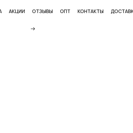
А
АКЦИИ
ОТЗЫВЫ
ОПТ
КОНТАКТЫ
ДОСТАВ
Главная
Каталог
Велосипеды
Горн
ВЕЛОСИПЕД EASTERN 
(27.5*15; СКОР. 8) (
РАМА: АЛЮМИНИЙ КУ
ЦЕНЕ В РОССИИ
26 580 ₽
ДОБАВИТЬ В КОРЗИНУ