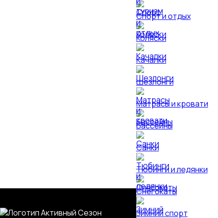
Спорт и отдых
Коляски
Качалки
Шезлонги
Матрасы и кровати
Бассейны
Санки
Тюбинги и ледянки
Снегокаты
Зимний спорт
КАТАЛОГ