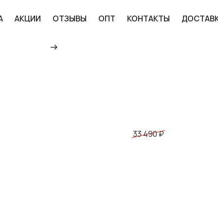
А
АКЦИИ
ОТЗЫВЫ
ОПТ
КОНТАКТЫ
ДОСТАВ
Главная
Каталог
Велосипеды
Горн
ВЕЛОСИПЕД GT RACER 
СКОР. 24) (ЦВЕТ: ЗЕ
АЛЮМИНИЙ КУПИТЬ П
РОССИИ
29 440 ₽
33 490 ₽
ДОБАВИТЬ В КОРЗИНУ