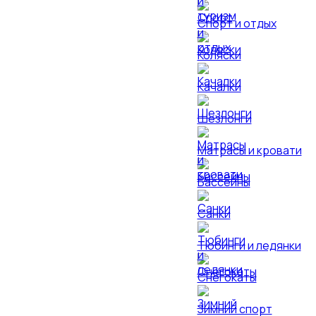
Спорт и отдых
Коляски
Качалки
Шезлонги
Матрасы и кровати
Бассейны
Санки
Тюбинги и ледянки
Снегокаты
Зимний спорт