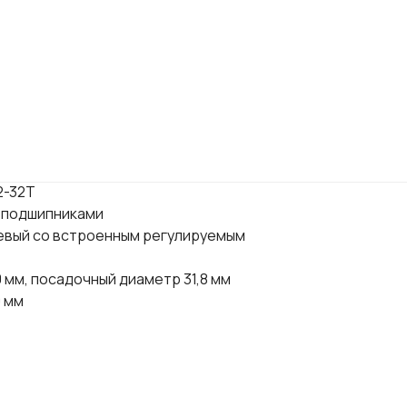
 (3х8 скоростей)
ano FD-TY300-DS6
o RD-TX800
овые тормоза Simaers
10-S, 160 мм
, алюминиевые шатуны 170 мм
Shimano HB-TX505, под эксцентрик
imano FH-TX505, под эксцентрик
2-32T
и подшипниками
евый со встроенным регулируемым
 мм, посадочный диаметр 31,8 мм
0 мм