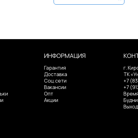
ИНФОРМАЦИЯ
КОН
Гарантия
г. Кир
Доставка
ТК «У
Соц.сети
+7 (8
Вакансии
+7 (91
ьки
Опт
Время
ли
Акции
Будние
Выход