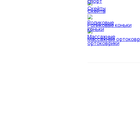
Скейты
Роликовые коньки
Массажные ортоковр