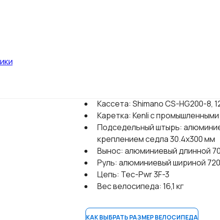
Манетки: Shimano Altus SL-M315
Передний переключатель: Shim
Задний переключатель: Shiman
Тормоза: гидравлические диск
Тормозные диски: Shimano SM-RT
ики
Система: Shimano FC-TY301, 42T
Передняя втулка: алюминиевая 
Задняя втулка: алюминиевая Sh
Кассета: Shimano CS-HG200-8, 1
Каретка: Kenli с промышленным
Подседельный штырь: алюмини
креплением седла 30.4х300 мм
Вынос: алюминиевый длинной 70
Руль: алюминиевый шириной 72
Цепь: Tec-Pwr 3F-3
Вес велосипеда: 16,1 кг
КАК ВЫБРАТЬ РАЗМЕР ВЕЛОСИПЕДА