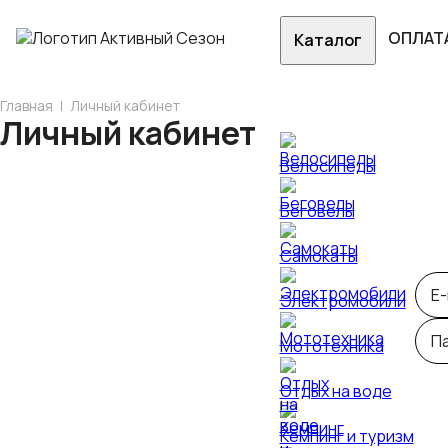
ОПЛАТ
Каталог
Главная
Личный кабинет
Личный кабинет
Велосипеды
Беговелы
Самокаты
E-
Электромобили
П
Мототехника
Отдых на воде
Заб
Кемпинг и туризм