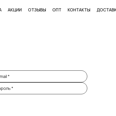
А
АКЦИИ
ОТЗЫВЫ
ОПТ
КОНТАКТЫ
ДОСТАВ
Авторизация
mail
*
ароль
*
ВОЙТИ
ыли пароль?
Восстановить пароль