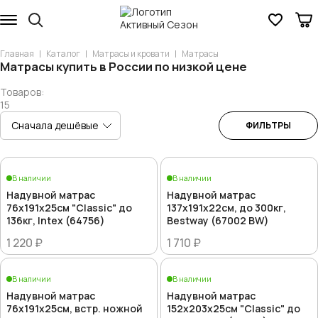
Главная
Каталог
Матрасы и кровати
Матрасы
Матрасы купить в России по низкой цене
Товаров:
15
ФИЛЬТРЫ
В наличии
В наличии
Надувной матрас
Надувной матрас
76х191х25см "Classic" до
137х191х22см, до 300кг,
136кг, Intex (64756)
Bestway (67002 BW)
1 220 ₽
1 710 ₽
В наличии
В наличии
Надувной матрас
Надувной матрас
76х191х25см, встр. ножной
152х203х25см "Classic" до