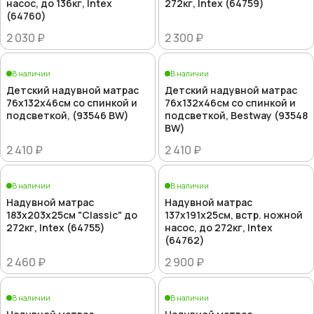
насос, до 136кг, Intex
272кг, Intex (64759)
(64760)
2 030 ₽
2 300 ₽
В наличии
В наличии
Детский надувной матрас
Детский надувной матрас
76х132х46см со спинкой и
76х132х46см со спинкой и
подсветкой, (93546 BW)
подсветкой, Bestway (93548
BW)
2 410 ₽
2 410 ₽
В наличии
В наличии
Надувной матрас
Надувной матрас
183х203х25см "Classic" до
137х191х25см, встр. ножной
272кг, Intex (64755)
насос, до 272кг, Intex
(64762)
2 460 ₽
2 900 ₽
В наличии
В наличии