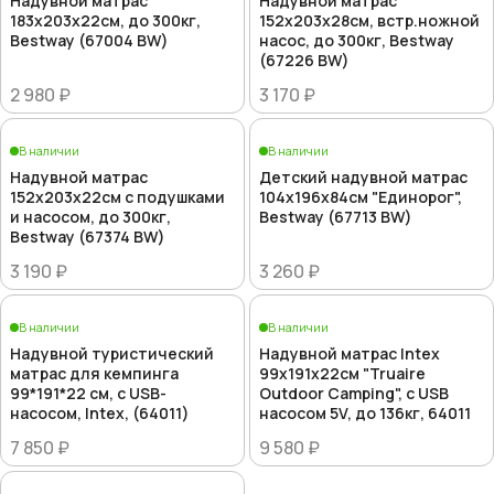
Надувной матрас
Надувной матрас
183х203х22см, до 300кг,
152х203х28см, встр.ножной
Bestway (67004 BW)
насос, до 300кг, Bestway
(67226 BW)
2 980 ₽
3 170 ₽
В наличии
В наличии
Надувной матрас
Детский надувной матрас
152х203х22см с подушками
104х196х84см "Единорог",
и насосом, до 300кг,
Bestway (67713 BW)
Bestway (67374 BW)
3 190 ₽
3 260 ₽
В наличии
В наличии
Надувной туристический
Надувной матрас Intex
матрас для кемпинга
99х191х22см "Truaire
99*191*22 см, с USB-
Outdoor Camping", с USB
насосом, Intex, (64011)
насосом 5V, до 136кг, 64011
7 850 ₽
9 580 ₽