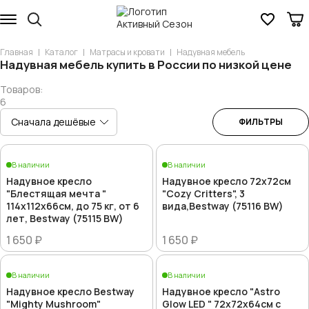
Главная
Каталог
Матрасы и кровати
Надувная мебель
Надувная мебель купить в России по низкой цене
Товаров:
6
ФИЛЬТРЫ
В наличии
В наличии
Надувное кресло
Надувное кресло 72х72см
"Блестящая мечта "
"Cozy Critters", 3
114x112x66см, до 75 кг, от 6
вида,Bestway (75116 BW)
лет, Bestway (75115 BW)
1 650 ₽
1 650 ₽
В наличии
В наличии
Надувное кресло Bestway
Надувное кресло "Astro
"Mighty Mushroom"
Glow LED " 72x72x64см с