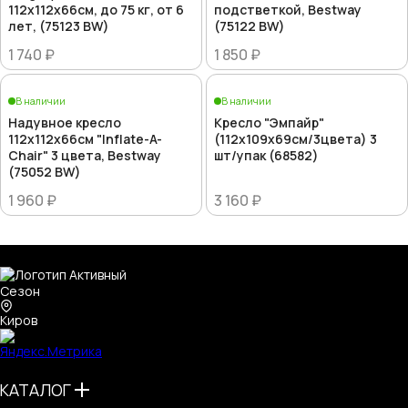
112x112x66см, до 75 кг, от 6
подстветкой, Bestway
лет, (75123 BW)
(75122 BW)
1 740 ₽
1 850 ₽
В наличии
В наличии
Надувное кресло
Кресло "Эмпайр"
112х112х66см "Inflate-A-
(112х109х69см/3цвета) 3
Chair" 3 цвета, Bestway
шт/упак (68582)
(75052 BW)
1 960 ₽
3 160 ₽
Киров
КАТАЛОГ