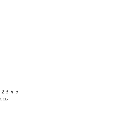
ские
й жесткости и прогрессией
еская вилка перевернутого типа
-2-3-4-5
 ось