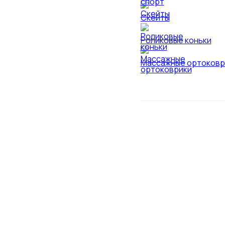
Скейты
Роликовые коньки
Массажные ортоковр