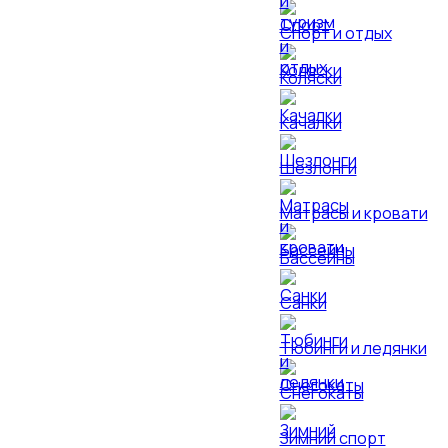
Спорт и отдых
Коляски
Качалки
Шезлонги
Матрасы и кровати
Бассейны
Санки
Тюбинги и ледянки
Снегокаты
Зимний спорт