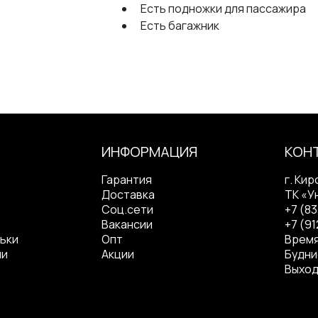
Есть подножки для пассажира
Есть багажник
ИНФОРМАЦИЯ
КОН
Гарантия
г. Кир
Доставка
ТК «У
Соц.сети
+7 (8
Вакансии
+7 (91
ьки
Опт
Время
ли
Акции
Будние
Выход