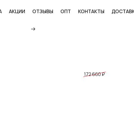
А
АКЦИИ
ОТЗЫВЫ
ОПТ
КОНТАКТЫ
ДОСТАВ
Главная
Каталог
Мототехника
Пит
КРОССОВЫЙ МОТОЦИ
CROSSROAD, СИНИЙ 
ЦЕНЕ В МОСКВЕ
167 430 ₽
172 660 ₽
ДОБАВИТЬ В КОРЗИНУ