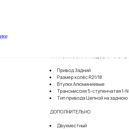
Тормоза Дисковые гидравличе
ПОДВЕСКА
Подвеска задняя С регулировко
ики
Подвеска передняя Телескопич
ТРАНСМИССИЯ И ХОДОВАЯ ЧАСТЬ
Привод Задний
Размер колёс R21/18
Втулки Алюминиевые
Трансмиссия 5-ступенчатая 1-N
Тип привода Цепной на заднюю
ДОПОЛНИТЕЛЬНО
Двухместный