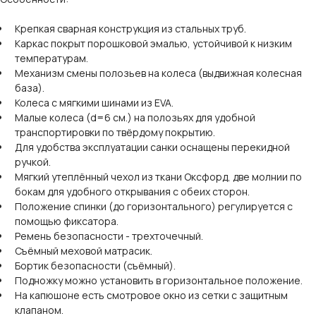
Крепкая сварная конструкция из стальных труб.
Каркас покрыт порошковой эмалью, устойчивой к низким
температурам.
Механизм смены полозьев на колеса (выдвижная колесная
база).
Колеса с мягкими шинами из EVA.
Малые колеса (d=6 cм.) на полозьях для удобной
транспортировки по твёрдому покрытию.
Для удобства эксплуатации санки оснащены перекидной
ручкой.
Мягкий утеплённый чехол из ткани Оксфорд, две молнии по
бокам для удобного открывания с обеих сторон.
Положение спинки (до горизонтального) регулируется с
помощью фиксатора.
Ремень безопасности - трехточечный.
Съёмный меховой матрасик.
Бортик безопасности (съёмный).
Подножку можно установить в горизонтальное положение.
На капюшоне есть смотровое окно из сетки с защитным
клапаном.