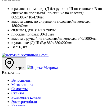
в разложенном виде (Д без ручки х Ш по спинке х В по
спинке на полозьях/В по спинке на колесах):
865х385х410/470мм
высота санок по сиденье на полозьях/на колесах:
180/240мм
сиденье (ДхШ): 460х290мм
плоские полозья: 30х15мм
высота с ручкой на полозьях/на колесах: 940/1000мм
в упаковке (ДхШхВ): 860х380х200мм
Вес: 6,3кг
Киров
Каталог
Велосипеды
Мототехника
Самокаты
Скейты
Роликовые коньки
Электромобили
Коляски