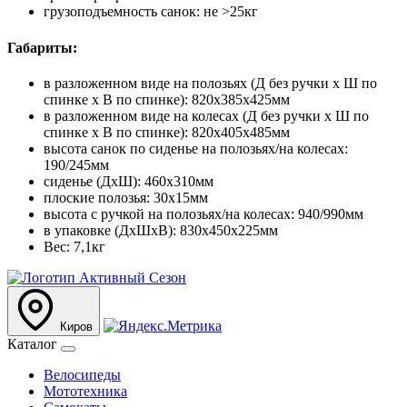
грузоподъемность санок: не >25кг
Габариты:
в разложенном виде на полозьях (Д без ручки х Ш по
спинке х В по спинке): 820х385х425мм
в разложенном виде на колесах (Д без ручки х Ш по
спинке х В по спинке): 820х405х485мм
высота санок по сиденье на полозьях/на колесах:
190/245мм
сиденье (ДхШ): 460х310мм
плоские полозья: 30х15мм
высота с ручкой на полозьях/на колесах: 940/990мм
в упаковке (ДхШхВ): 830х450х225мм
Вес: 7,1кг
Киров
Каталог
Велосипеды
Мототехника