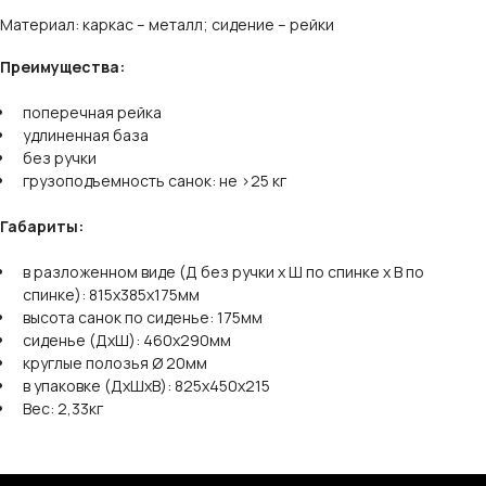
Материал: каркас – металл; сидение – рейки
Преимущества:
поперечная рейка
удлиненная база
без ручки
грузоподъемность санок: не >25 кг
Габариты:
в разложенном виде (Д без ручки х Ш по спинке х В по
спинке): 815х385х175мм
высота санок по сиденье: 175мм
сиденье (ДхШ): 460х290мм
круглые полозья Ø 20мм
в упаковке (ДхШхВ): 825х450х215
Вес: 2,33кг