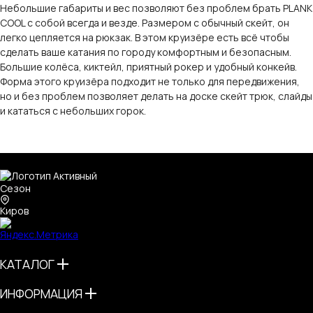
Небольшие габариты и вес позволяют без проблем брать PLANK
COOL с собой всегда и везде. Размером с обычный скейт, он
легко цепляется на рюкзак. В этом круизёре есть всё чтобы
сделать ваше катания по городу комфортным и безопасным.
Большие колёса, киктейл, приятный рокер и удобный конкейв.
Форма этого круизёра подходит не только для передвижения,
но и без проблем позволяет делать на доске скейт трюк, слайды
и кататься с небольших горок.
Киров
КАТАЛОГ
ИНФОРМАЦИЯ