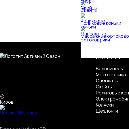
Скейты
Роликовые коньки
Массажные ортоковр
КАТАЛОГ
Велосипеды
Мототехника
Самокаты
Скейты
Роликовые кон
Электромоби
Киров
Коляски
Шезлонги
Политика обработки ПДн