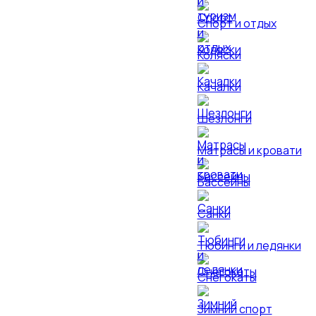
Спорт и отдых
Коляски
Качалки
Шезлонги
Матрасы и кровати
Бассейны
Санки
Тюбинги и ледянки
Снегокаты
Зимний спорт