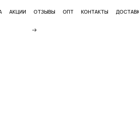
А
АКЦИИ
ОТЗЫВЫ
ОПТ
КОНТАКТЫ
ДОСТАВ
Главная
Каталог
Зимний спорт
Лы
БОТИНКИ ЛЫЖНЫЕ TR
(ЛОГО КРАСНЫЙ) 75 
ЦЕНЕ В РОССИИ
2 670 ₽
ДОБАВИТЬ В КОРЗИНУ