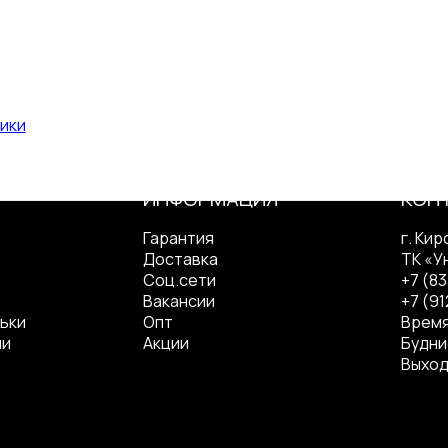
возможность приобрести качестве
ики
ИНФОРМАЦИЯ
КОН
Гарантия
г. Кир
Доставка
ТК «У
Соц.сети
+7 (8
Вакансии
+7 (91
ьки
Опт
Время
ли
Акции
Будние
Выход