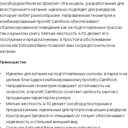
сноубордом Reverse Splasher! Эта модель, разработанная для
всестороннего катания, идеально подойдет для райдеров,
которые любят разнообразие. Направленная геометрия и
комбинированный прогиб CamRock обеспечивают
сбалансированное поведение как на подготовленных трассах,
так и в рыхлом снегу. Мягкая жесткость 4/10 делает его
послушным и предсказуемым, а простой в обслуживании
скользяк Extruded Base позволит вам сосредоточиться на
катании.
Преимущества:
Идеален для катания на подготовленных склонах, в парке и на
целине благодаря комбинированному прогибу CamRock.
Направленная геометрия повышает устойчивость на
скорости, а прогиб CamRock сочетает цепкость кантов с
прощающим характером рокера.
Мягкая жесткость 4/10 делает сноуборд послушным и
предсказуемым, идеальным для прогрессирующих райдеров.
Конструкция Sandwich и глянцевый UV топшит обеспечивают
надежность и стильный внешний вид.
Скользяк Extruded Base легко ремонтируется и