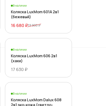
В наличии
Коляска LuxMom 601A 2в1
(бежевый)
16 680 ₽
19 900 ₽
В наличии
Коляска LuxMom 606 2в1
(хаки)
17 630 ₽
В наличии
Коляска LuxMom Dalux 608
2в1 эко-кожа (светло-