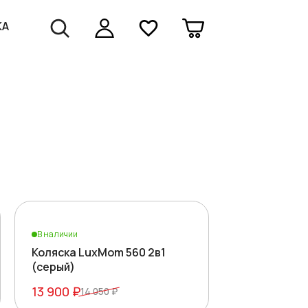
КА
ене
Товаров:
37
В наличии
Коляска LuxMom 560 2в1
(серый)
13 900 ₽
14 050 ₽