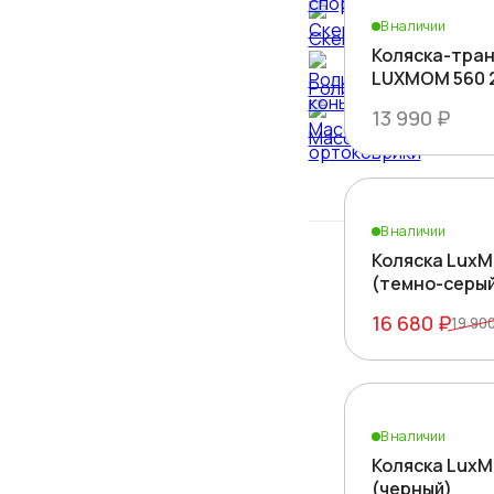
В наличии
Скейты
Коляска-тра
LUXMOM 560 
Роликовые коньки
13 990 ₽
Массажные ортоковр
В наличии
Коляска LuxM
(темно-серы
16 680 ₽
19 90
В наличии
Коляска LuxM
(черный)