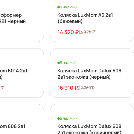
В наличии
нсформер
Коляска LuxMom A6 2в1
2В1 Черный
(бежевый)
14 320 ₽
14 370 ₽
ики
В наличии
om 601A 2в1
Коляска LuxMom Dalux 608
й)
2в1 эко-кожа (черный)
16 910 ₽
0 ₽
22 000 ₽
В наличии
om 606 2в1
Коляска LuxMom Dalux 608
2в1 эко-кожа (коричневый)