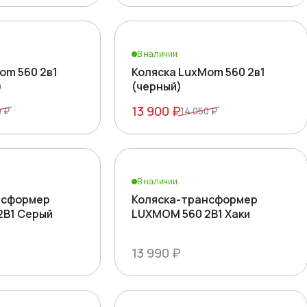
В наличии
om 560 2в1
Коляска LuxMom 560 2в1
)
(черный)
13 900 ₽
0 ₽
14 050 ₽
В наличии
нсформер
Коляска-трансформер
2В1 Серый
LUXMOM 560 2В1 Хаки
13 990 ₽