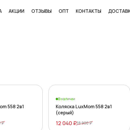
А
АКЦИИ
ОТЗЫВЫ
ОПТ
КОНТАКТЫ
ДОСТАВ
купить в России по низкой ц
Первая
«
1
2
»
Последняя
В наличии
om 558 2в1
Коляска LuxMom 558 2в1
(серый)
12 040 ₽
0 ₽
18 900 ₽