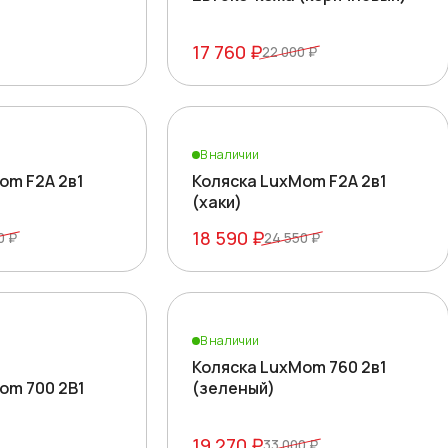
17 760 ₽
22 000 ₽
В наличии
om F2A 2в1
Коляска LuxMom F2A 2в1
(хаки)
18 590 ₽
0 ₽
24 550 ₽
В наличии
Коляска LuxMom 760 2в1
om 700 2B1
(зеленый)
19 270 ₽
33 000 ₽